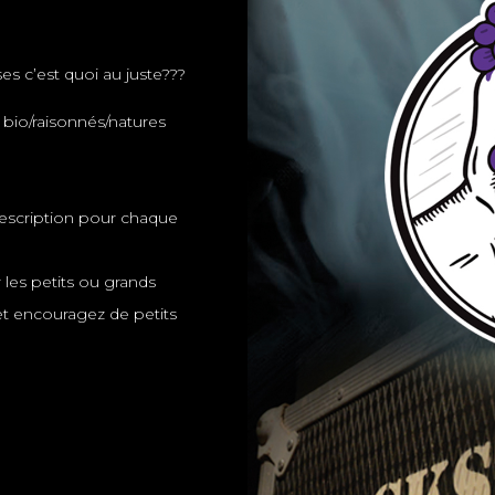
es c’est quoi au juste???
 bio/raisonnés/natures
description pour chaque
 les petits ou grands
 et encouragez de petits